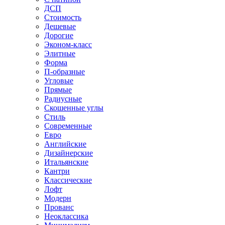
ДСП
Стоимость
Дешевые
Дорогие
Эконом-класс
Элитные
Форма
П-образные
Угловые
Прямые
Радиусные
Скошенные углы
Стиль
Современные
Евро
Английские
Дизайнерские
Итальянские
Кантри
Классические
Лофт
Модерн
Прованс
Неоклассика