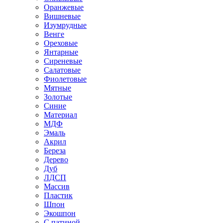
Оранжевые
Вишневые
Изумрудные
Венге
Ореховые
Янтарные
Сиреневые
Салатовые
Фиолетовые
Мятные
Золотые
Синие
Материал
МДФ
Эмаль
Акрил
Береза
Дерево
Дуб
ЛДСП
Массив
Пластик
Шпон
Экошпон
С патиной