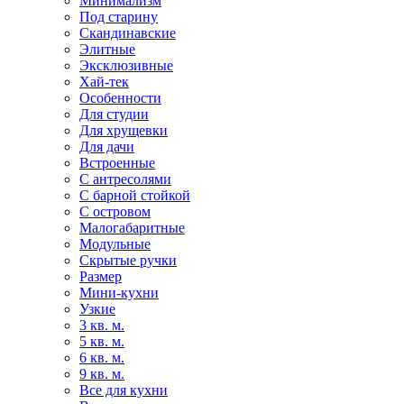
Минимализм
Под старину
Скандинавские
Элитные
Эксклюзивные
Хай-тек
Особенности
Для студии
Для хрущевки
Для дачи
Встроенные
С антресолями
С барной стойкой
С островом
Малогабаритные
Модульные
Скрытые ручки
Размер
Мини-кухни
Узкие
3 кв. м.
5 кв. м.
6 кв. м.
9 кв. м.
Все для кухни