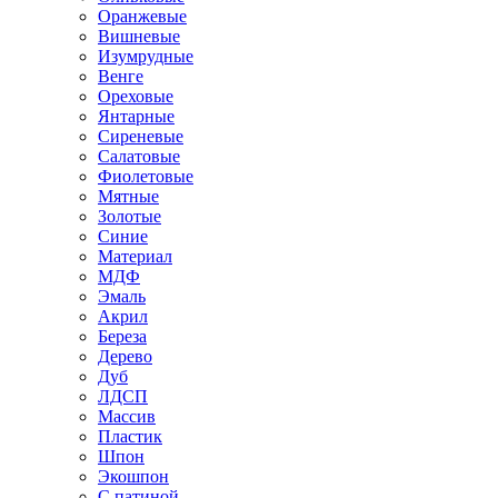
Оранжевые
Вишневые
Изумрудные
Венге
Ореховые
Янтарные
Сиреневые
Салатовые
Фиолетовые
Мятные
Золотые
Синие
Материал
МДФ
Эмаль
Акрил
Береза
Дерево
Дуб
ЛДСП
Массив
Пластик
Шпон
Экошпон
С патиной