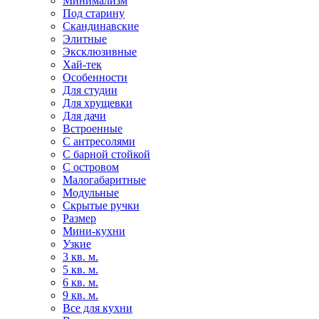
Минимализм
Под старину
Скандинавские
Элитные
Эксклюзивные
Хай-тек
Особенности
Для студии
Для хрущевки
Для дачи
Встроенные
С антресолями
С барной стойкой
С островом
Малогабаритные
Модульные
Скрытые ручки
Размер
Мини-кухни
Узкие
3 кв. м.
5 кв. м.
6 кв. м.
9 кв. м.
Все для кухни