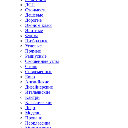
ДСП
Стоимость
Дешевые
Дорогие
Эконом-класс
Элитные
Форма
П-образные
Угловые
Прямые
Радиусные
Скошенные углы
Стиль
Современные
Евро
Английские
Дизайнерские
Итальянские
Кантри
Классические
Лофт
Модерн
Прованс
Неоклассика