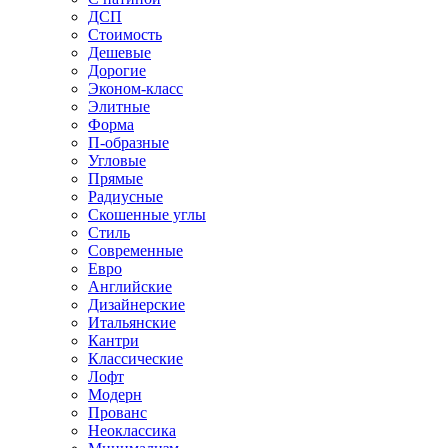
ДСП
Стоимость
Дешевые
Дорогие
Эконом-класс
Элитные
Форма
П-образные
Угловые
Прямые
Радиусные
Скошенные углы
Стиль
Современные
Евро
Английские
Дизайнерские
Итальянские
Кантри
Классические
Лофт
Модерн
Прованс
Неоклассика