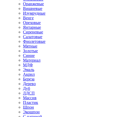
Оранжевые
Вишневые
Изумрудные
Венге
Ореховые
Янтарные
Сиреневые
Салатовые
Фиолетовые
Мятные
Золотые
Синие
Материал
МДФ
Эмаль
Акрил
Береза
Дерево
Дуб
ЛДСП
Массив
Пластик
Шпон
Экошпон
С патиной