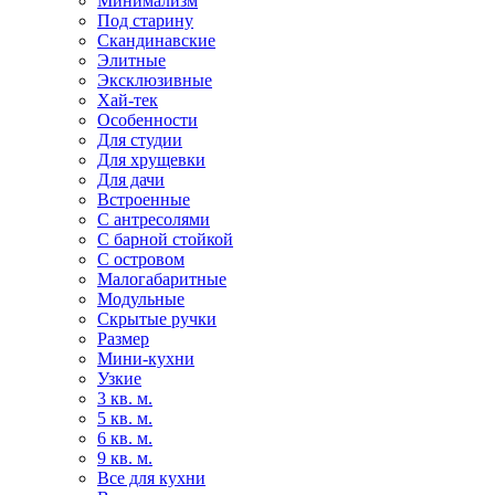
Минимализм
Под старину
Скандинавские
Элитные
Эксклюзивные
Хай-тек
Особенности
Для студии
Для хрущевки
Для дачи
Встроенные
С антресолями
С барной стойкой
С островом
Малогабаритные
Модульные
Скрытые ручки
Размер
Мини-кухни
Узкие
3 кв. м.
5 кв. м.
6 кв. м.
9 кв. м.
Все для кухни