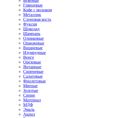
Бежевые
Глянцевые
Кофе с молоком
Металлик
Слоновая кость
Фуксия
Шоколад
Шампань
Оливковые
Оранжевые
Вишневые
Изумрудные
Венге
Ореховые
Янтарные
Сиреневые
Салатовые
Фиолетовые
Мятные
Золотые
Синие
Материал
МДФ
Эмаль
Акрил