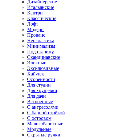
Дизайнерские
Итальянские
Кантри
Классические
Лофт
Модерн
Прованс
Неоклассика
Минимализм
Под старину
Скандинавские
Элитные
Эксклюзивные
Хай-тек
Особенности
Для студии
Для хрущевки
Для дачи
Встроенные
С антресолями
С барной стойкой
С островом
Малогабаритные
Модульные
Скрытые ручки