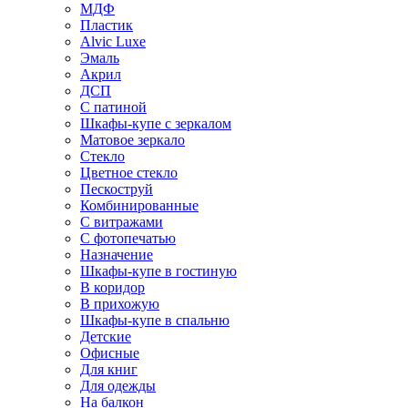
МДФ
Пластик
Alvic Luxe
Эмаль
Акрил
ДСП
С патиной
Шкафы-купе с зеркалом
Матовое зеркало
Стекло
Цветное стекло
Пескоструй
Комбинированные
С витражами
С фотопечатью
Назначение
Шкафы-купе в гостиную
В коридор
В прихожую
Шкафы-купе в спальню
Детские
Офисные
Для книг
Для одежды
На балкон