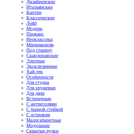
Дизайнерские
Итальянские
Кантри
Классические
Лофт
Модерн
Прованс
Неоклассика
Минимализм
Под старину
Скандинавские
Элитные
Эксклюзивные
Хай-тек
Особенности
Для студии
Для хрущевки
Для дачи
Встроенные
С антресолями
С барной стойкой
С островом
Малогабаритные
Модульные
Скрытые ручки