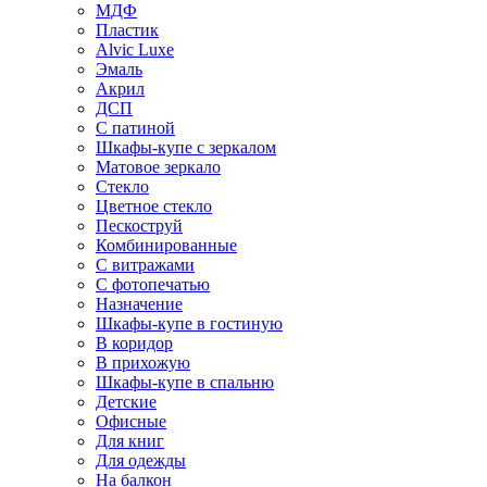
МДФ
Пластик
Alvic Luxe
Эмаль
Акрил
ДСП
С патиной
Шкафы-купе с зеркалом
Матовое зеркало
Стекло
Цветное стекло
Пескоструй
Комбинированные
С витражами
С фотопечатью
Назначение
Шкафы-купе в гостиную
В коридор
В прихожую
Шкафы-купе в спальню
Детские
Офисные
Для книг
Для одежды
На балкон