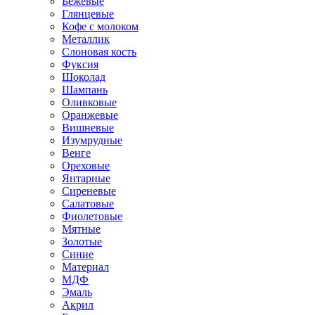
Бежевые
Глянцевые
Кофе с молоком
Металлик
Слоновая кость
Фуксия
Шоколад
Шампань
Оливковые
Оранжевые
Вишневые
Изумрудные
Венге
Ореховые
Янтарные
Сиреневые
Салатовые
Фиолетовые
Мятные
Золотые
Синие
Материал
МДФ
Эмаль
Акрил