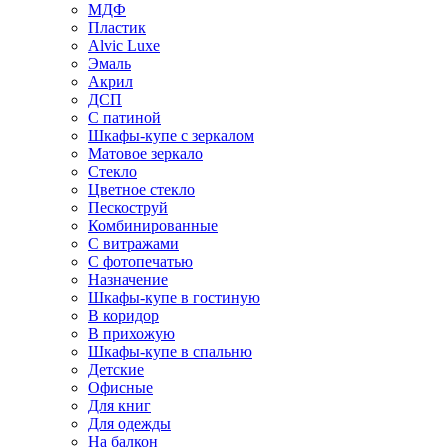
МДФ
Пластик
Alvic Luxe
Эмаль
Акрил
ДСП
С патиной
Шкафы-купе с зеркалом
Матовое зеркало
Стекло
Цветное стекло
Пескоструй
Комбинированные
С витражами
С фотопечатью
Назначение
Шкафы-купе в гостиную
В коридор
В прихожую
Шкафы-купе в спальню
Детские
Офисные
Для книг
Для одежды
На балкон