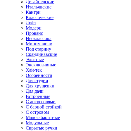
Дизайнерские
Итальянские
Кантри
Классические
Лофт
Модерн
Прованс
Неоклассика
Минимализм
Под старину
Скандинавские
Элитные
Эксклюзивные
Хай-тек
Особенности
Для студии
Для хрущевки
Для дачи
Встроенные
С антресолями
С барной стойкой
С островом
Малогабаритные
Модульные
Скрытые ручки