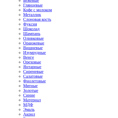
Бежевые
Глянцевые
Кофе с молоком
Металлик
Слоновая кость
Фуксия
Шоколад
Шампань
Оливковые
Оранжевые
Вишневые
Изумрудные
Венге
Ореховые
Янтарные
Сиреневые
Салатовые
Фиолетовые
Мятные
Золотые
Синие
Материал
МДФ
Эмаль
Акрил