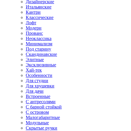
Дизайнерские
Итальянские
Кантри
Классические
Лофт
Модерн
Прованс
Неоклассика
Минимализм
Под старину
Скандинавские
Элитные
Эксклюзивные
Хай-тек
Особенности
Для студии
Для хрущевки
Для дачи
Встроенные
С антресолями
С барной стойкой
С островом
Малогабаритные
Модульные
Скрытые ручки