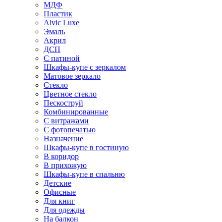
МДФ
Пластик
Alvic Luxe
Эмаль
Акрил
ДСП
С патиной
Шкафы-купе с зеркалом
Матовое зеркало
Стекло
Цветное стекло
Пескоструй
Комбинированные
С витражами
С фотопечатью
Назначение
Шкафы-купе в гостиную
В коридор
В прихожую
Шкафы-купе в спальню
Детские
Офисные
Для книг
Для одежды
На балкон