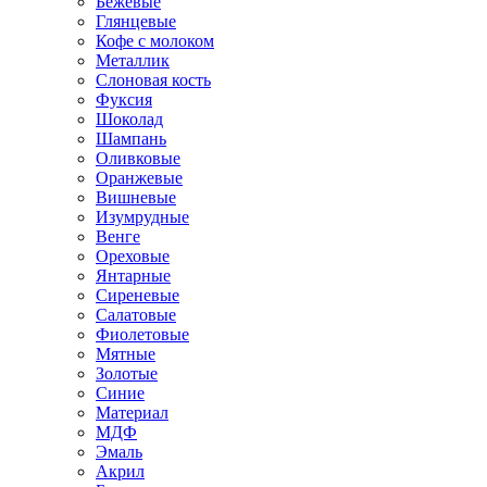
Бежевые
Глянцевые
Кофе с молоком
Металлик
Слоновая кость
Фуксия
Шоколад
Шампань
Оливковые
Оранжевые
Вишневые
Изумрудные
Венге
Ореховые
Янтарные
Сиреневые
Салатовые
Фиолетовые
Мятные
Золотые
Синие
Материал
МДФ
Эмаль
Акрил