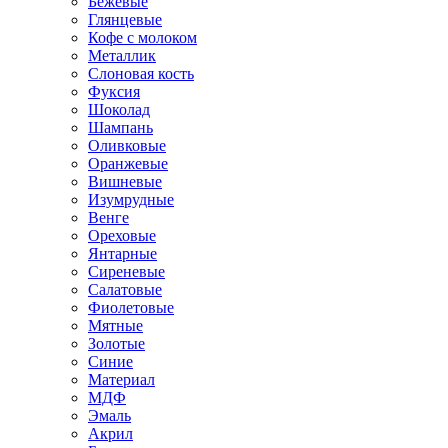
Бежевые
Глянцевые
Кофе с молоком
Металлик
Слоновая кость
Фуксия
Шоколад
Шампань
Оливковые
Оранжевые
Вишневые
Изумрудные
Венге
Ореховые
Янтарные
Сиреневые
Салатовые
Фиолетовые
Мятные
Золотые
Синие
Материал
МДФ
Эмаль
Акрил