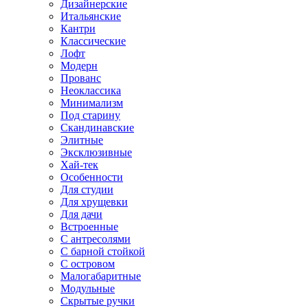
Дизайнерские
Итальянские
Кантри
Классические
Лофт
Модерн
Прованс
Неоклассика
Минимализм
Под старину
Скандинавские
Элитные
Эксклюзивные
Хай-тек
Особенности
Для студии
Для хрущевки
Для дачи
Встроенные
С антресолями
С барной стойкой
С островом
Малогабаритные
Модульные
Скрытые ручки