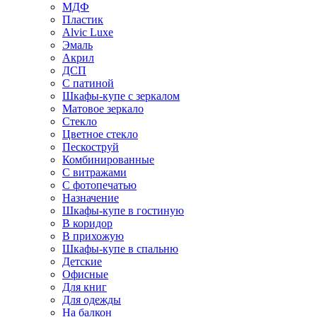
МДФ
Пластик
Alvic Luxe
Эмаль
Акрил
ДСП
С патиной
Шкафы-купе с зеркалом
Матовое зеркало
Стекло
Цветное стекло
Пескоструй
Комбинированные
С витражами
С фотопечатью
Назначение
Шкафы-купе в гостиную
В коридор
В прихожую
Шкафы-купе в спальню
Детские
Офисные
Для книг
Для одежды
На балкон