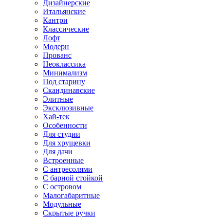
Дизайнерские
Итальянские
Кантри
Классические
Лофт
Модерн
Прованс
Неоклассика
Минимализм
Под старину
Скандинавские
Элитные
Эксклюзивные
Хай-тек
Особенности
Для студии
Для хрущевки
Для дачи
Встроенные
С антресолями
С барной стойкой
С островом
Малогабаритные
Модульные
Скрытые ручки