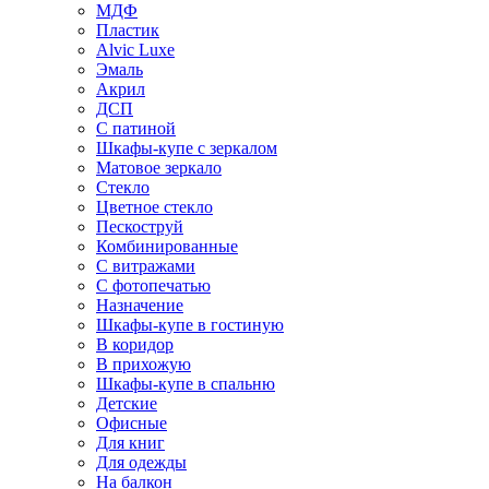
МДФ
Пластик
Alvic Luxe
Эмаль
Акрил
ДСП
С патиной
Шкафы-купе с зеркалом
Матовое зеркало
Стекло
Цветное стекло
Пескоструй
Комбинированные
С витражами
С фотопечатью
Назначение
Шкафы-купе в гостиную
В коридор
В прихожую
Шкафы-купе в спальню
Детские
Офисные
Для книг
Для одежды
На балкон