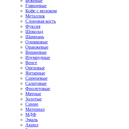
Бежевые
Глянцевые
Кофе с молоком
Металлик
Слоновая кость
Фуксия
Шоколад
Шампань
Оливковые
Оранжевые
Вишневые
Изумрудные
Венге
Ореховые
Янтарные
Сиреневые
Салатовые
Фиолетовые
Мятные
Золотые
Синие
Материал
МДФ
Эмаль
Акрил