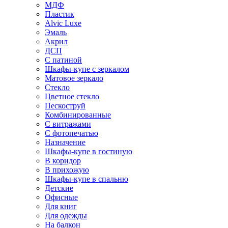
МДФ
Пластик
Alvic Luxe
Эмаль
Акрил
ДСП
С патиной
Шкафы-купе с зеркалом
Матовое зеркало
Стекло
Цветное стекло
Пескоструй
Комбинированные
С витражами
С фотопечатью
Назначение
Шкафы-купе в гостиную
В коридор
В прихожую
Шкафы-купе в спальню
Детские
Офисные
Для книг
Для одежды
На балкон