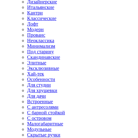
Дизайнерские
Итальянские
Кантри
Классические
Лофт
Модерн
Прованс
Неоклассика
Минимализм
Под старину
Скандинавские
Элитные
Эксклюзивные
Хай-тек
Особенности
Для студии
Для хрущевки
Для дачи
Встроенные
С антресолями
С барной стойкой
С островом
Малогабаритные
Модульные
Скрытые ручки