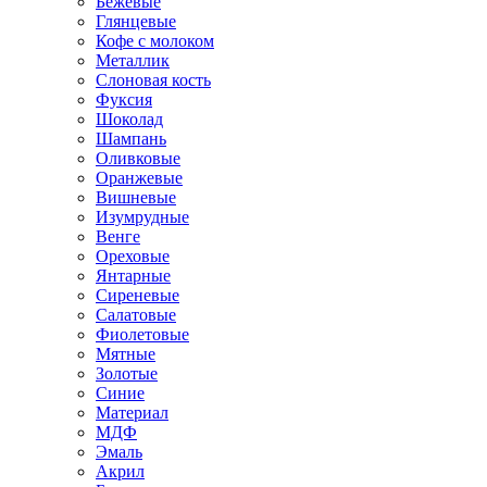
Бежевые
Глянцевые
Кофе с молоком
Металлик
Слоновая кость
Фуксия
Шоколад
Шампань
Оливковые
Оранжевые
Вишневые
Изумрудные
Венге
Ореховые
Янтарные
Сиреневые
Салатовые
Фиолетовые
Мятные
Золотые
Синие
Материал
МДФ
Эмаль
Акрил