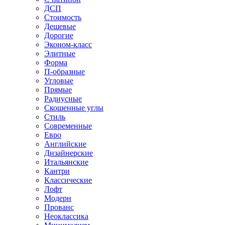
ДСП
Стоимость
Дешевые
Дорогие
Эконом-класс
Элитные
Форма
П-образные
Угловые
Прямые
Радиусные
Скошенные углы
Стиль
Современные
Евро
Английские
Дизайнерские
Итальянские
Кантри
Классические
Лофт
Модерн
Прованс
Неоклассика