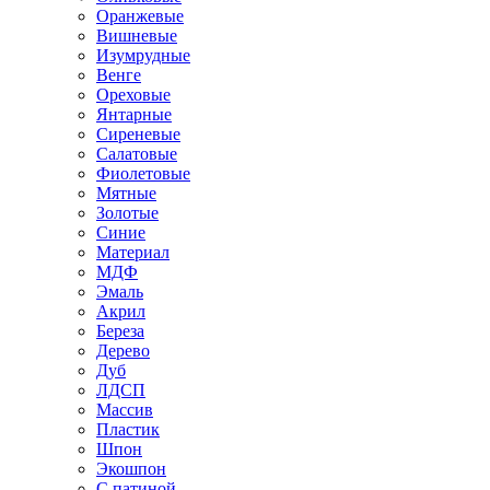
Оранжевые
Вишневые
Изумрудные
Венге
Ореховые
Янтарные
Сиреневые
Салатовые
Фиолетовые
Мятные
Золотые
Синие
Материал
МДФ
Эмаль
Акрил
Береза
Дерево
Дуб
ЛДСП
Массив
Пластик
Шпон
Экошпон
С патиной