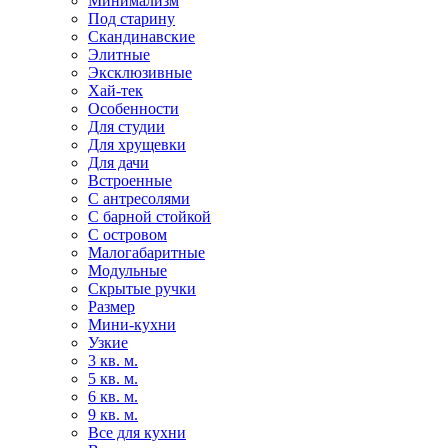
Минимализм
Под старину
Скандинавские
Элитные
Эксклюзивные
Хай-тек
Особенности
Для студии
Для хрущевки
Для дачи
Встроенные
С антресолями
С барной стойкой
С островом
Малогабаритные
Модульные
Скрытые ручки
Размер
Мини-кухни
Узкие
3 кв. м.
5 кв. м.
6 кв. м.
9 кв. м.
Все для кухни