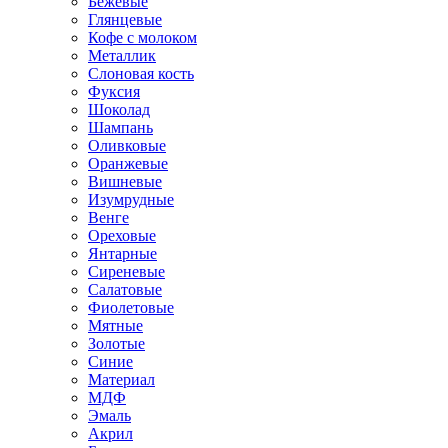
Бежевые
Глянцевые
Кофе с молоком
Металлик
Слоновая кость
Фуксия
Шоколад
Шампань
Оливковые
Оранжевые
Вишневые
Изумрудные
Венге
Ореховые
Янтарные
Сиреневые
Салатовые
Фиолетовые
Мятные
Золотые
Синие
Материал
МДФ
Эмаль
Акрил