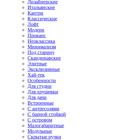
Дизайнерские
Итальянские
Кантри
Классические
Лофт
Модерн
Прованс
Неоклассика
Минимализм
Под старину
Скандинавские
Элитные
Эксклюзивные
Хай-тек
Особенности
Для студии
Для хрущевки
Для дачи
Встроенные
С антресолями
С барной стойкой
С островом
Малогабаритные
Модульные
Скрытые ручки