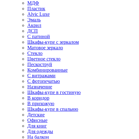
МДФ
Пластик
Alvic Luxe
Эмаль
Акрил
ДСП
С патиной
Шкафы-купе с зеркалом
Матовое зеркало
Стекло
Цветное стекло
Пескоструй
Комбинированные
С витражами
С фотопечатью
Назначение
Шкафы-купе в гостиную
В коридор
В прихожую
Шкафы-купе в спальню
Детские
Офисные
Для книг
Для одежды
На балкон