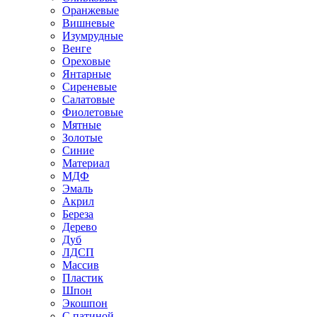
Оранжевые
Вишневые
Изумрудные
Венге
Ореховые
Янтарные
Сиреневые
Салатовые
Фиолетовые
Мятные
Золотые
Синие
Материал
МДФ
Эмаль
Акрил
Береза
Дерево
Дуб
ЛДСП
Массив
Пластик
Шпон
Экошпон
С патиной