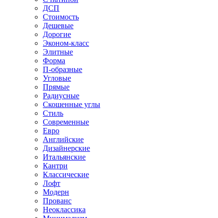
ДСП
Стоимость
Дешевые
Дорогие
Эконом-класс
Элитные
Форма
П-образные
Угловые
Прямые
Радиусные
Скошенные углы
Стиль
Современные
Евро
Английские
Дизайнерские
Итальянские
Кантри
Классические
Лофт
Модерн
Прованс
Неоклассика