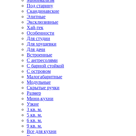
Минимализм
Под старину
Скандинавские
Элитные
Эксклюзивные
Хай-тек
Особенности
Для студии
Для хрущевки
Для дачи
Встроенные
С антресолями
С барной стойкой
С островом
Малогабаритные
Модульные
Скрытые ручки
Размер
Мини-кухни
Узкие
3 кв. м.
5 кв. м.
6 кв. м.
9 кв. м.
Все для кухни