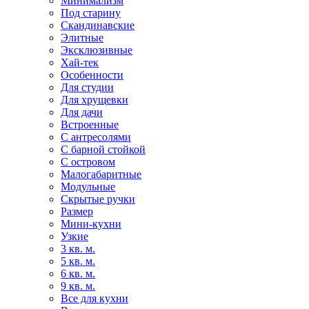
Минимализм
Под старину
Скандинавские
Элитные
Эксклюзивные
Хай-тек
Особенности
Для студии
Для хрущевки
Для дачи
Встроенные
С антресолями
С барной стойкой
С островом
Малогабаритные
Модульные
Скрытые ручки
Размер
Мини-кухни
Узкие
3 кв. м.
5 кв. м.
6 кв. м.
9 кв. м.
Все для кухни