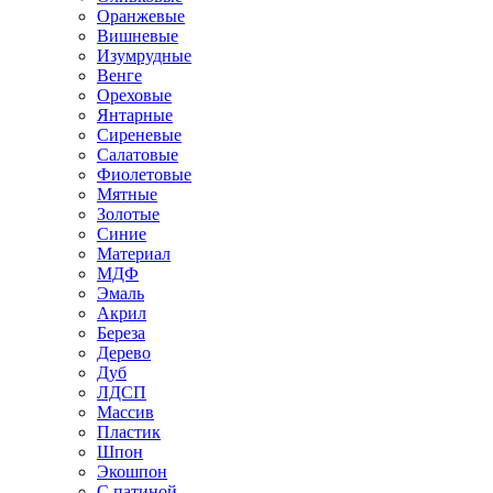
Оранжевые
Вишневые
Изумрудные
Венге
Ореховые
Янтарные
Сиреневые
Салатовые
Фиолетовые
Мятные
Золотые
Синие
Материал
МДФ
Эмаль
Акрил
Береза
Дерево
Дуб
ЛДСП
Массив
Пластик
Шпон
Экошпон
С патиной