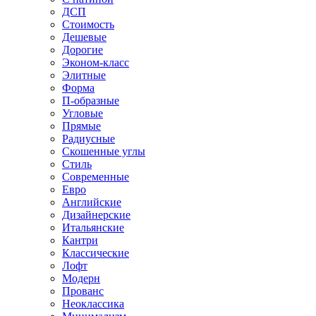
ДСП
Стоимость
Дешевые
Дорогие
Эконом-класс
Элитные
Форма
П-образные
Угловые
Прямые
Радиусные
Скошенные углы
Стиль
Современные
Евро
Английские
Дизайнерские
Итальянские
Кантри
Классические
Лофт
Модерн
Прованс
Неоклассика