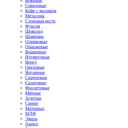
Бежевые
Глянцевые
Кофе с молоком
Металлик
Слоновая кость
Фуксия
Шоколад
Шампань
Оливковые
Оранжевые
Вишневые
Изумрудные
Венге
Ореховые
Янтарные
Сиреневые
Салатовые
Фиолетовые
Мятные
Золотые
Синие
Материал
МДФ
Эмаль
Акрил