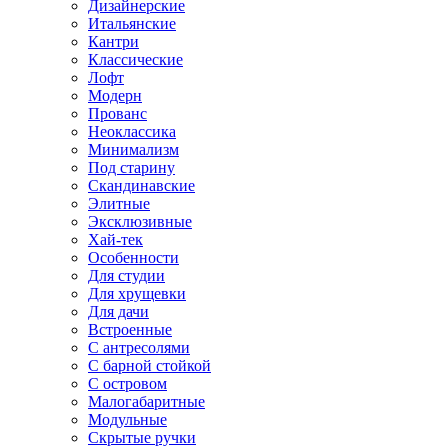
Дизайнерские
Итальянские
Кантри
Классические
Лофт
Модерн
Прованс
Неоклассика
Минимализм
Под старину
Скандинавские
Элитные
Эксклюзивные
Хай-тек
Особенности
Для студии
Для хрущевки
Для дачи
Встроенные
С антресолями
С барной стойкой
С островом
Малогабаритные
Модульные
Скрытые ручки