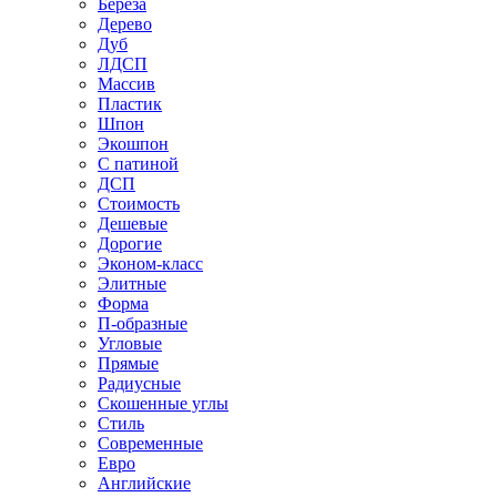
Береза
Дерево
Дуб
ЛДСП
Массив
Пластик
Шпон
Экошпон
С патиной
ДСП
Стоимость
Дешевые
Дорогие
Эконом-класс
Элитные
Форма
П-образные
Угловые
Прямые
Радиусные
Скошенные углы
Стиль
Современные
Евро
Английские