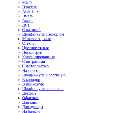
МДФ
Пластик
Alvic Luxe
Эмаль
Акрил
ДСП
С патиной
Шкафы-купе с зеркалом
Матовое зеркало
Стекло
Цветное стекло
Пескоструй
Комбинированные
С витражами
С фотопечатью
Назначение
Шкафы-купе в гостиную
В коридор
В прихожую
Шкафы-купе в спальню
Детские
Офисные
Для книг
Для одежды
На балкон