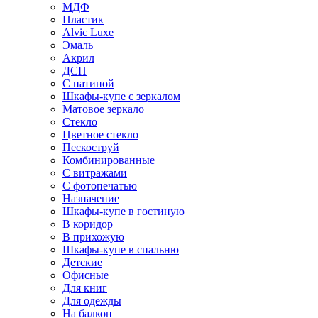
МДФ
Пластик
Alvic Luxe
Эмаль
Акрил
ДСП
С патиной
Шкафы-купе с зеркалом
Матовое зеркало
Стекло
Цветное стекло
Пескоструй
Комбинированные
С витражами
С фотопечатью
Назначение
Шкафы-купе в гостиную
В коридор
В прихожую
Шкафы-купе в спальню
Детские
Офисные
Для книг
Для одежды
На балкон