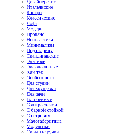
Дизайнерские
Итальянские
Кантри
Классические
Лофт
Модерн
Прованс
Неоклассика
Минимализм
Под старину
Скандинавские
Элитные
Эксклюзивные
Хай-тек
Особенности
Для студии
Для хрущевки
Для дачи
Встроенные
С антресолями
С барной стойкой
С островом
Малогабаритные
Модульные
Скрытые ручки