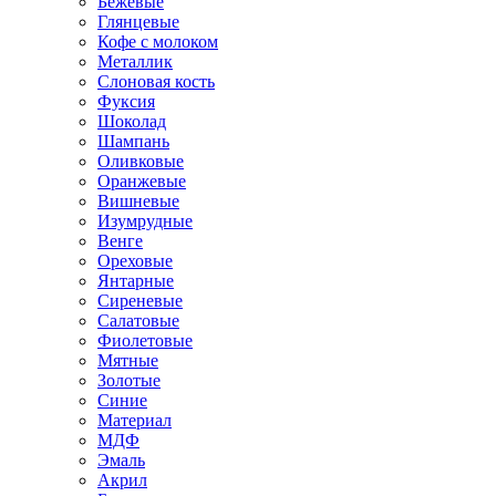
Бежевые
Глянцевые
Кофе с молоком
Металлик
Слоновая кость
Фуксия
Шоколад
Шампань
Оливковые
Оранжевые
Вишневые
Изумрудные
Венге
Ореховые
Янтарные
Сиреневые
Салатовые
Фиолетовые
Мятные
Золотые
Синие
Материал
МДФ
Эмаль
Акрил