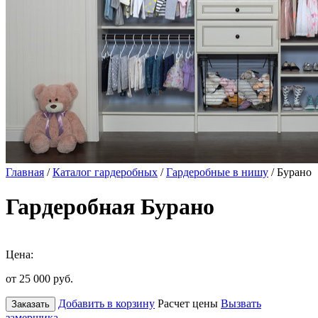
Главная
/
Каталог гардеробных
/
Гардеробные в нишу
/ Бурано
Гардеробная Бурано
Цена:
от 25 000
руб.
Добавить в корзину
Расчет цены
Вызвать
Заказать
замерщика