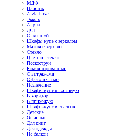
МДФ
Пластик
Alvic Luxe
Эмаль
Акрил
ДСП
С патиной
Шкафы-купе с зеркалом
Матовое зеркало
Стекло
Цветное стекло
Пескоструй
Комбинированные
С витражами
С фотопечатью
Назначение
Шкафы-купе в гостиную
В коридор
В прихожую
Шкафы-купе в спальню
Детские
Офисные
Для книг
Для одежды
На балкон