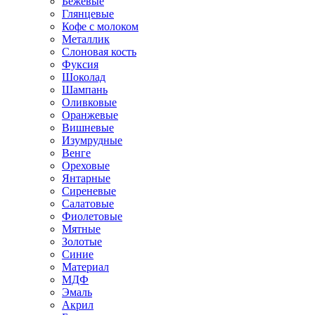
Бежевые
Глянцевые
Кофе с молоком
Металлик
Слоновая кость
Фуксия
Шоколад
Шампань
Оливковые
Оранжевые
Вишневые
Изумрудные
Венге
Ореховые
Янтарные
Сиреневые
Салатовые
Фиолетовые
Мятные
Золотые
Синие
Материал
МДФ
Эмаль
Акрил