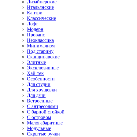
Дизайнерские
Итальянские
Кантри
Классические
Лофт
Модерн
Прованс
Неоклассика
Минимализм
Под старину
Скандинавские
Элитные
Эксклюзивные
Хай-тек
Особенности
Для студии
Для хрущевки
Для дачи
Встроенные
С антресолями
С барной стойкой
С островом
Малогабаритные
Модульные
Скрытые ручки