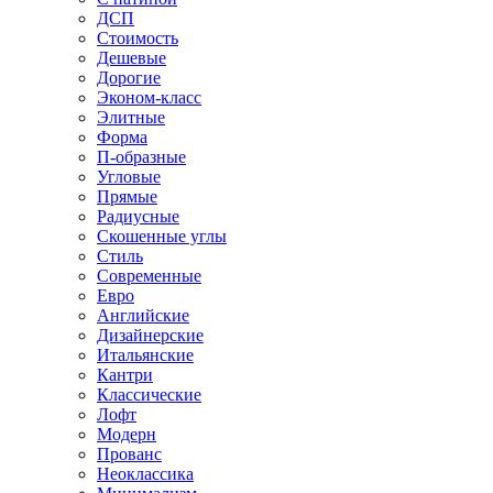
ДСП
Стоимость
Дешевые
Дорогие
Эконом-класс
Элитные
Форма
П-образные
Угловые
Прямые
Радиусные
Скошенные углы
Стиль
Современные
Евро
Английские
Дизайнерские
Итальянские
Кантри
Классические
Лофт
Модерн
Прованс
Неоклассика