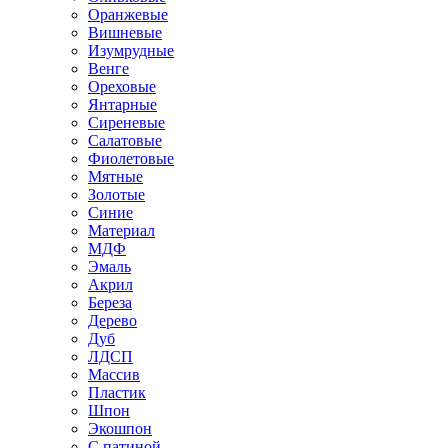
Оранжевые
Вишневые
Изумрудные
Венге
Ореховые
Янтарные
Сиреневые
Салатовые
Фиолетовые
Мятные
Золотые
Синие
Материал
МДФ
Эмаль
Акрил
Береза
Дерево
Дуб
ЛДСП
Массив
Пластик
Шпон
Экошпон
С патиной