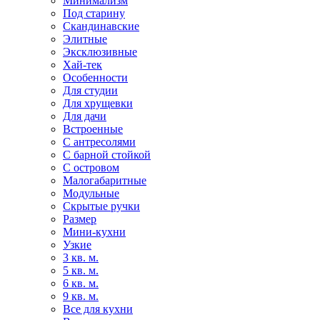
Минимализм
Под старину
Скандинавские
Элитные
Эксклюзивные
Хай-тек
Особенности
Для студии
Для хрущевки
Для дачи
Встроенные
С антресолями
С барной стойкой
С островом
Малогабаритные
Модульные
Скрытые ручки
Размер
Мини-кухни
Узкие
3 кв. м.
5 кв. м.
6 кв. м.
9 кв. м.
Все для кухни