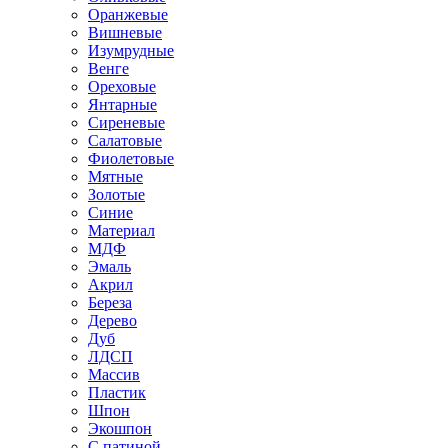
Оранжевые
Вишневые
Изумрудные
Венге
Ореховые
Янтарные
Сиреневые
Салатовые
Фиолетовые
Мятные
Золотые
Синие
Материал
МДФ
Эмаль
Акрил
Береза
Дерево
Дуб
ЛДСП
Массив
Пластик
Шпон
Экошпон
С патиной