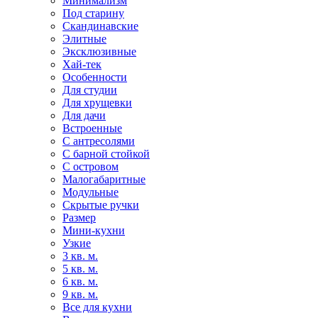
Минимализм
Под старину
Скандинавские
Элитные
Эксклюзивные
Хай-тек
Особенности
Для студии
Для хрущевки
Для дачи
Встроенные
С антресолями
С барной стойкой
С островом
Малогабаритные
Модульные
Скрытые ручки
Размер
Мини-кухни
Узкие
3 кв. м.
5 кв. м.
6 кв. м.
9 кв. м.
Все для кухни