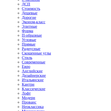
ДСП
Стоимость
Дешевые
Дорогие
Эконом-класс
Элитные
Форма
П-образные
Угловые
Прямые
Радиусные
Скошенные углы
Стиль
Современные
Евро
Английские
Дизайнерские
Итальянские
Кантри
Классические
Лофт
Модерн
Прованс
Неоклассика