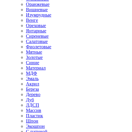
Оранжевые
Вишневые
Изумрудные
Венге
Ореховые
Янтарные
Сиреневые
Салатовые
Фиолетовые
Мятные
Золотые
Синие
Материал
МДФ
Эмаль
Акрил
Береза
Дерево
Дуб
ЛДСП
Массив
Пластик
Шпон
Экошпон
С патиной