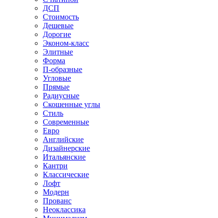
ДСП
Стоимость
Дешевые
Дорогие
Эконом-класс
Элитные
Форма
П-образные
Угловые
Прямые
Радиусные
Скошенные углы
Стиль
Современные
Евро
Английские
Дизайнерские
Итальянские
Кантри
Классические
Лофт
Модерн
Прованс
Неоклассика