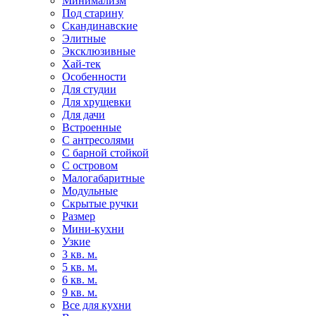
Минимализм
Под старину
Скандинавские
Элитные
Эксклюзивные
Хай-тек
Особенности
Для студии
Для хрущевки
Для дачи
Встроенные
С антресолями
С барной стойкой
С островом
Малогабаритные
Модульные
Скрытые ручки
Размер
Мини-кухни
Узкие
3 кв. м.
5 кв. м.
6 кв. м.
9 кв. м.
Все для кухни