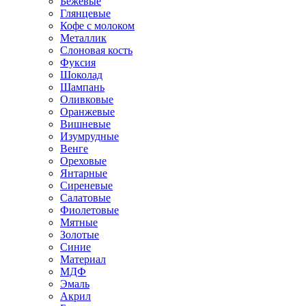
Бежевые
Глянцевые
Кофе с молоком
Металлик
Слоновая кость
Фуксия
Шоколад
Шампань
Оливковые
Оранжевые
Вишневые
Изумрудные
Венге
Ореховые
Янтарные
Сиреневые
Салатовые
Фиолетовые
Мятные
Золотые
Синие
Материал
МДФ
Эмаль
Акрил