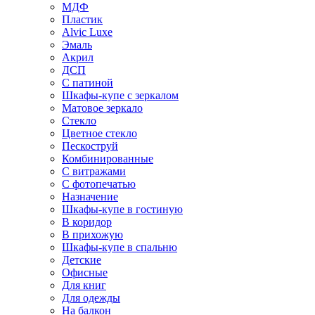
МДФ
Пластик
Alvic Luxe
Эмаль
Акрил
ДСП
С патиной
Шкафы-купе с зеркалом
Матовое зеркало
Стекло
Цветное стекло
Пескоструй
Комбинированные
С витражами
С фотопечатью
Назначение
Шкафы-купе в гостиную
В коридор
В прихожую
Шкафы-купе в спальню
Детские
Офисные
Для книг
Для одежды
На балкон