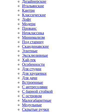
Дизайнерские
Итальянские
Кантри
Классические
Лофт
Модерн
Прованс
Неоклассика
Минимализм
Под старину
Скандинавские
Элитные
Эксклюзивные
Хай-тек
Особенности
Для студии
Для хрущевки
Для дачи
Встроенные
С антресолями
С барной стойкой
С островом
Малогабаритные
Модульные
Скрытые ручки